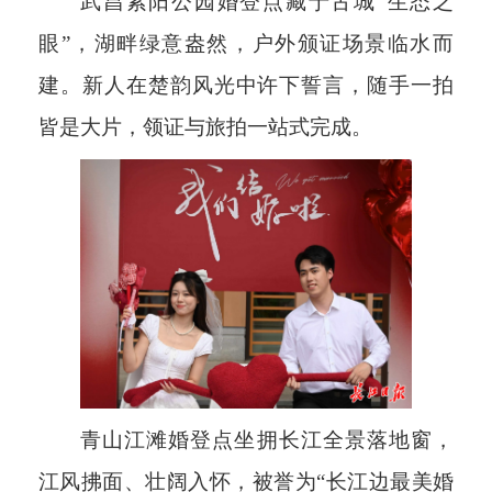
武昌紫阳公园婚登点藏于古城“生态之
眼”，湖畔绿意盎然，户外颁证场景临水而
建。新人在楚韵风光中许下誓言，随手一拍
皆是大片，领证与旅拍一站式完成。
青山江滩婚登点坐拥长江全景落地窗，
江风拂面、壮阔入怀，被誉为“长江边最美婚